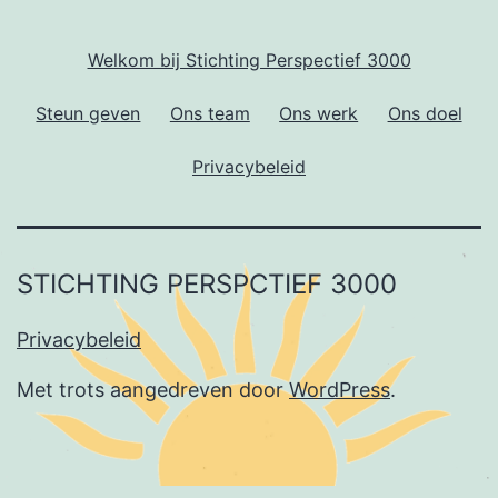
Welkom bij Stichting Perspectief 3000
Steun geven
Ons team
Ons werk
Ons doel
Privacybeleid
STICHTING PERSPCTIEF 3000
Privacybeleid
Met trots aangedreven door
WordPress
.